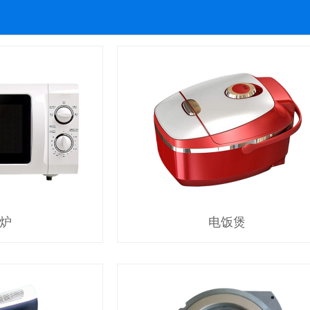
炉
电饭煲