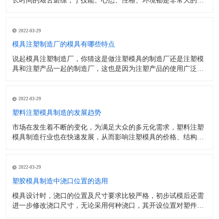
长时间的艰苦磨练，于技能、心态、性格、环境都是非常大的挑
战，比如一些机器加工部门需要常年跟机械打交道，环境的气味
大、夏天热、冬天冷、且容易出现工伤事故，越来越多的年轻人
宁可蹲在办公室里码字，也不愿意去尝试学习相关技能，更不要
2022-03-29
提什么攻克技术壁垒
模具注塑制造厂的模具有哪些特点
说起模具注塑制造厂，你猜这是做注塑模具的制造厂还是注塑模
具和注塑产品一起的制造厂，这也是因为注塑产品的使用广泛
性，使得市场上有很多企业家投身于塑胶行业之中，其中有一部
分厂家只是做注塑模具，没有注塑产品的能力，而另一些是从注
塑模具的研发制造到注塑产品的加工是一体化生产的。今天分享
2022-03-29
一下模具注塑制造厂的
塑料注塑模具制造的发展趋势
市场在发生着不断的变化，为满足大众的多元化需求，塑料注塑
模具制造行业也在快速发展，从而影响注塑模具的价格、结构、
交期等都将会有很大的改变，这些因素也是用户在选择注塑模具
厂家的时候需要考虑的一些必要条件。 一、价格 跟着塑料成型
工艺的一直改良与开展，气辅模具及顺应低压打针成型等工艺的
2022-03-29
模具将随之开展。
塑胶模具制造中浇口位置的选用
模具设计时，浇口的位置及尺寸要求比较严格，初步试模后还需
进一步修改浇口尺寸，无论采用何种浇口，其开设位置对塑件成
型性能及质量影响很大，因此合理选择浇口的开设位置是提高质