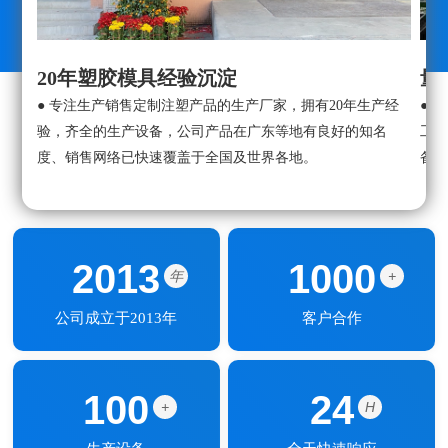
20年塑胶模具经验沉淀
量
● 专注生产销售定制注塑产品的生产厂家，拥有20年生产经
● 
验，齐全的生产设备，公司产品在广东等地有良好的知名
工中
度、销售网络已快速覆盖于全国及世界各地。
备
2013
1000
年
+
公司成立于2013年
客户合作
100
24
+
H